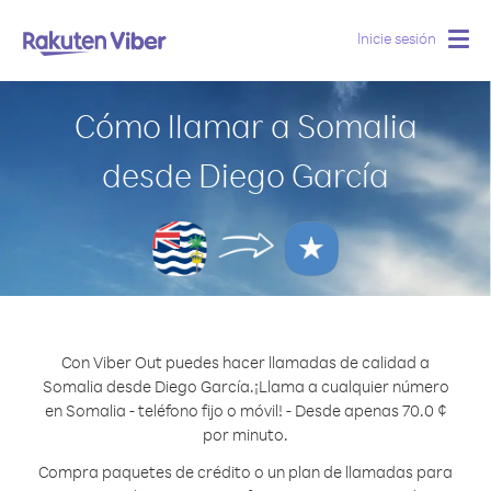
Inicie sesión
Togg
navig
Cómo llamar a Somalia
desde Diego García
Con Viber Out puedes hacer llamadas de calidad a
Somalia desde Diego García.
¡Llama a cualquier número
en Somalia - teléfono fijo o móvil! - Desde apenas 70.0 ¢
por minuto.
Compra paquetes de crédito o un plan de llamadas para