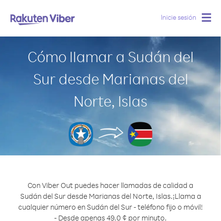
Inicie sesión
Togg
navig
Cómo llamar a Sudán del
Sur desde Marianas del
Norte, Islas
Con Viber Out puedes hacer llamadas de calidad a
Sudán del Sur desde Marianas del Norte, Islas.
¡Llama a
cualquier número en Sudán del Sur - teléfono fijo o móvil!
- Desde apenas 49.0 ¢ por minuto.