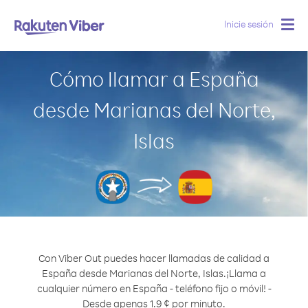
Inicie sesión
Togg
navig
Cómo llamar a España
desde Marianas del Norte,
Islas
Con Viber Out puedes hacer llamadas de calidad a
España desde Marianas del Norte, Islas.
¡Llama a
cualquier número en España - teléfono fijo o móvil! -
Desde apenas 1.9 ¢ por minuto.