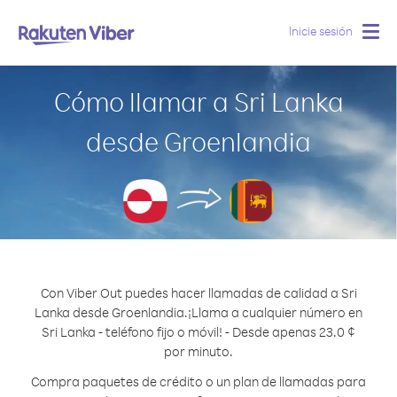
Inicie sesión
Togg
navig
Cómo llamar a Sri Lanka
desde Groenlandia
Con Viber Out puedes hacer llamadas de calidad a Sri
Lanka desde Groenlandia.
¡Llama a cualquier número en
Sri Lanka - teléfono fijo o móvil! - Desde apenas 23.0 ¢
por minuto.
Compra paquetes de crédito o un plan de llamadas para