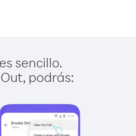
s sencillo.
 Out, podrás: