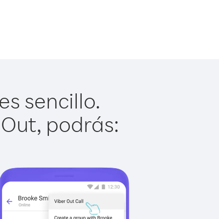
s sencillo.
 Out, podrás: