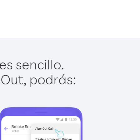
s sencillo.
 Out, podrás: