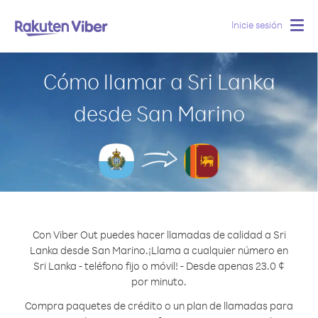
Inicie sesión
Togg
navig
Cómo llamar a Sri Lanka
desde San Marino
Con Viber Out puedes hacer llamadas de calidad a Sri
Lanka desde San Marino.
¡Llama a cualquier número en
Sri Lanka - teléfono fijo o móvil! - Desde apenas 23.0 ¢
por minuto.
Compra paquetes de crédito o un plan de llamadas para