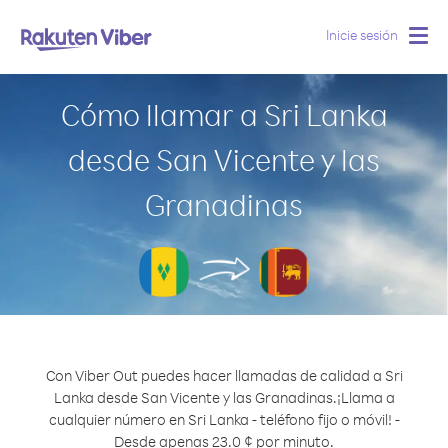
Inicie sesión
Togg
navig
Cómo llamar a Sri Lanka
desde San Vicente y las
Granadinas
Con Viber Out puedes hacer llamadas de calidad a Sri
Lanka desde San Vicente y las Granadinas.
¡Llama a
cualquier número en Sri Lanka - teléfono fijo o móvil! -
Desde apenas 23.0 ¢ por minuto.