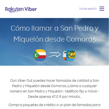
Inicie sesión
Togg
navig
Cómo llamar a San Pedro y
Miquelón desde Comoras
Con Viber Out puedes hacer llamadas de calidad a San
Pedro y Miquelón desde Comoras.
¡Llama a cualquier
número en San Pedro y Miquelón - teléfono fijo o móvil! -
Desde apenas 47.0 ¢ por minuto.
Compra paquetes de crédito o un plan de llamadas para