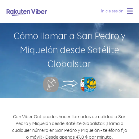
Inicie sesión
Togg
navig
Cómo llamar a San Pedro y
Miquelón desde Satélite
Globalstar
Con Viber Out puedes hacer llamadas de calidad a San
Pedro y Miquelón desde Satélite Globalstar.
¡Llama a
cualquier número en San Pedro y Miquelón - teléfono fijo
o móvil! - Desde apenas 47.0 ¢ por minuto.