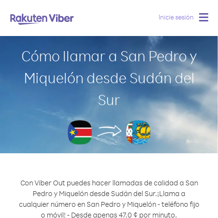
Inicie sesión
Togg
navig
Cómo llamar a San Pedro y
Miquelón desde Sudán del
Sur
Con Viber Out puedes hacer llamadas de calidad a San
Pedro y Miquelón desde Sudán del Sur.
¡Llama a
cualquier número en San Pedro y Miquelón - teléfono fijo
o móvil! - Desde apenas 47.0 ¢ por minuto.