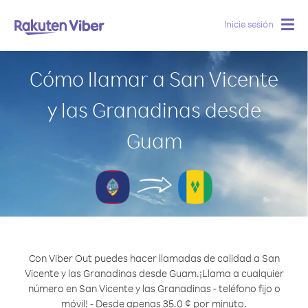
Inicie sesión
Togg
navig
Cómo llamar a San Vicente
y las Granadinas desde
Guam
Con Viber Out puedes hacer llamadas de calidad a San
Vicente y las Granadinas desde Guam.
¡Llama a cualquier
número en San Vicente y las Granadinas - teléfono fijo o
móvil! - Desde apenas 35.0 ¢ por minuto.