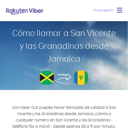
Inicie sesión
Togg
navig
Cómo llamar a San Vicente
y las Granadinas desde
Jamaica
Con Viber Out puedes hacer llamadas de calidad a San
Vicente y las Granadinas desde Jamaica.
¡Llama a
cualquier número en San Vicente y las Granadinas -
teléfono fijo o móvil! - Desde apenas 35.0 ¢ por minuto.