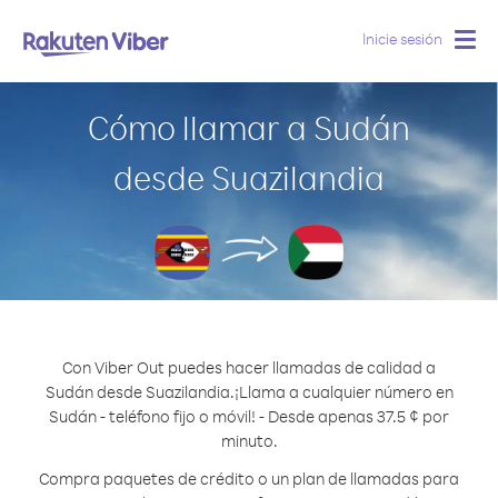
Inicie sesión
Togg
navig
Cómo llamar a Sudán
desde Suazilandia
Con Viber Out puedes hacer llamadas de calidad a
Sudán desde Suazilandia.
¡Llama a cualquier número en
Sudán - teléfono fijo o móvil! - Desde apenas 37.5 ¢ por
minuto.
Compra paquetes de crédito o un plan de llamadas para