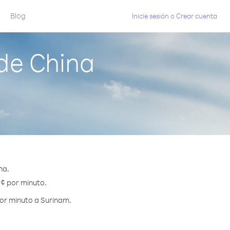
Blog
Inicie sesión
o
Crear cuenta
de China
na.
 ¢ por minuto.
por minuto a Surinam.