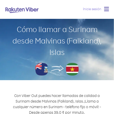
Inicie sesión
Togg
navig
Cómo llamar a Surinam
desde Malvinas (Falkland),
Islas
Con Viber Out puedes hacer llamadas de calidad a
Surinam desde Malvinas (Falkland), Islas.
¡Llama a
cualquier número en Surinam - teléfono fijo o móvil! -
Desde apenas 39.0 ¢ por minuto.