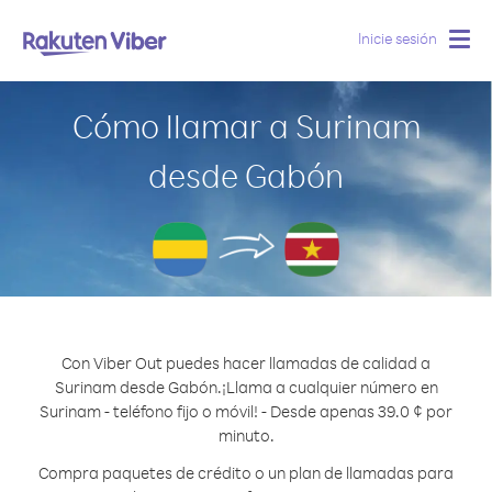
Inicie sesión
Togg
navig
Cómo llamar a Surinam
desde Gabón
Con Viber Out puedes hacer llamadas de calidad a
Surinam desde Gabón.
¡Llama a cualquier número en
Surinam - teléfono fijo o móvil! - Desde apenas 39.0 ¢ por
minuto.
Compra paquetes de crédito o un plan de llamadas para