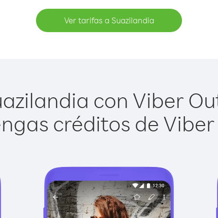
Ver tarifas a Suazilandia
azilandia con Viber Out 
ngas créditos de Viber