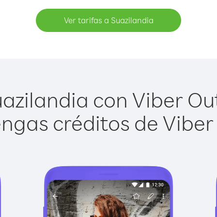
Ver tarifas a Suazilandia
azilandia con Viber Out 
ngas créditos de Viber