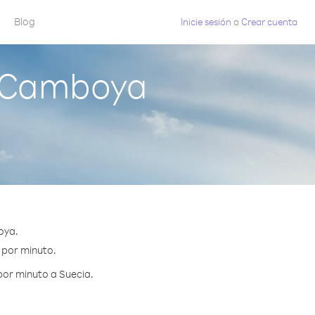
Blog
Inicie sesión
o
Crear cuenta
e Camboya
oya.
¢ por minuto.
por minuto a Suecia.