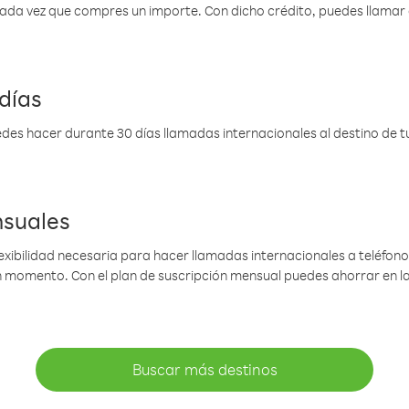
 cada vez que compres un importe. Con dicho crédito, puedes llama
días
des hacer durante 30 días llamadas internacionales al destino de tu 
nsuales
lexibilidad necesaria para hacer llamadas internacionales a teléfonos
gún momento. Con el plan de suscripción mensual puedes ahorrar en 
Buscar más destinos