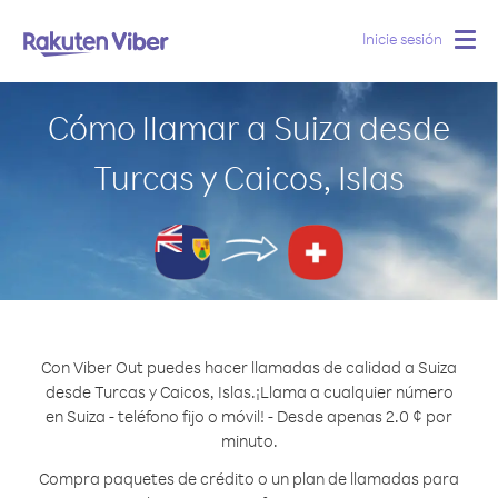
Inicie sesión
Togg
navig
Cómo llamar a Suiza desde
Turcas y Caicos, Islas
Con Viber Out puedes hacer llamadas de calidad a Suiza
desde Turcas y Caicos, Islas.
¡Llama a cualquier número
en Suiza - teléfono fijo o móvil! - Desde apenas 2.0 ¢ por
minuto.
Compra paquetes de crédito o un plan de llamadas para