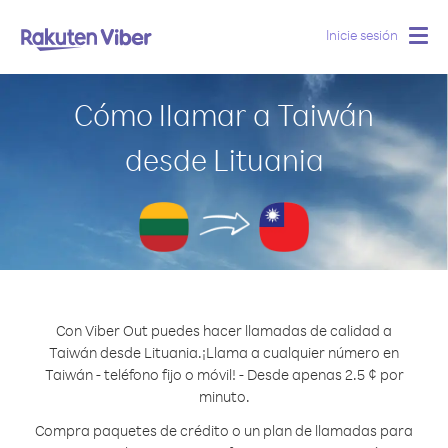
Inicie sesión
Togg
navig
Cómo llamar a Taiwán
desde Lituania
Con Viber Out puedes hacer llamadas de calidad a
Taiwán desde Lituania.
¡Llama a cualquier número en
Taiwán - teléfono fijo o móvil! - Desde apenas 2.5 ¢ por
minuto.
Compra paquetes de crédito o un plan de llamadas para