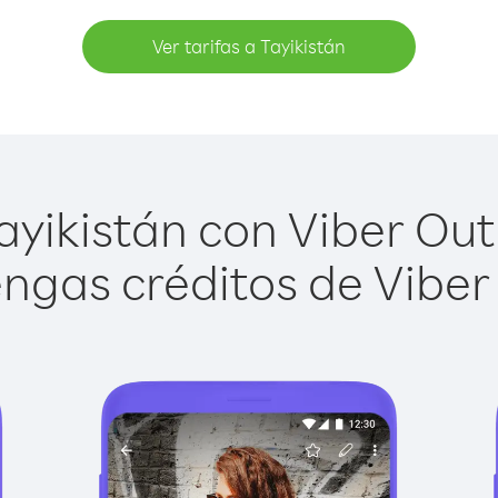
Ver tarifas a Tayikistán
yikistán con Viber Out 
ngas créditos de Viber