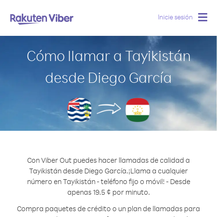
Inicie sesión
Togg
navig
Cómo llamar a Tayikistán
desde Diego García
Con Viber Out puedes hacer llamadas de calidad a
Tayikistán desde Diego García.
¡Llama a cualquier
número en Tayikistán - teléfono fijo o móvil! - Desde
apenas 19.5 ¢ por minuto.
Compra paquetes de crédito o un plan de llamadas para