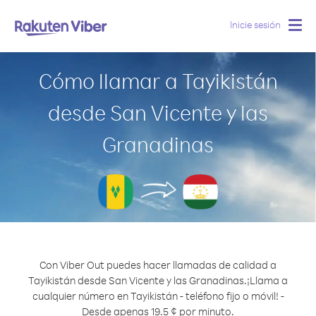
Inicie sesión
Togg
navig
Cómo llamar a Tayikistán
desde San Vicente y las
Granadinas
Con Viber Out puedes hacer llamadas de calidad a
Tayikistán desde San Vicente y las Granadinas.
¡Llama a
cualquier número en Tayikistán - teléfono fijo o móvil! -
Desde apenas 19.5 ¢ por minuto.