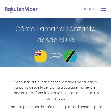
Inicie sesión
Togg
navig
Cómo llamar a Tanzania
desde Niue
Con Viber Out puedes hacer llamadas de calidad a
Tanzania desde Niue.
¡Llama a cualquier número en
Tanzania - teléfono fijo o móvil! - Desde apenas 49.0 ¢
por minuto.
Compra paquetes de crédito o un plan de llamadas para