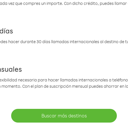
 cada vez que compres un importe. Con dicho crédito, puedes llama
días
des hacer durante 30 días llamadas internacionales al destino de tu 
nsuales
lexibilidad necesaria para hacer llamadas internacionales a teléfonos
gún momento. Con el plan de suscripción mensual puedes ahorrar en 
Buscar más destinos