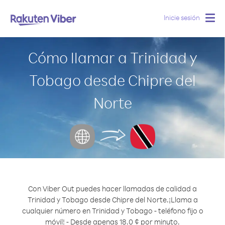
Inicie sesión
Togg
navig
Cómo llamar a Trinidad y
Tobago desde Chipre del
Norte
Con Viber Out puedes hacer llamadas de calidad a
Trinidad y Tobago desde Chipre del Norte.
¡Llama a
cualquier número en Trinidad y Tobago - teléfono fijo o
móvil! - Desde apenas 18.0 ¢ por minuto.