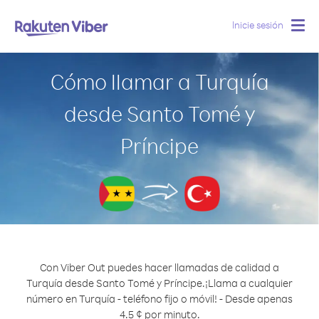
Inicie sesión
Togg
navig
Cómo llamar a Turquía
desde Santo Tomé y
Príncipe
Con Viber Out puedes hacer llamadas de calidad a
Turquía desde Santo Tomé y Príncipe.
¡Llama a cualquier
número en Turquía - teléfono fijo o móvil! - Desde apenas
4.5 ¢ por minuto.