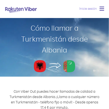
Inicie sesión
Togg
navig
Cómo llamar a
Turkmenistán desde
Albania
Con Viber Out puedes hacer llamadas de calidad a
Turkmenistán desde Albania.
¡Llama a cualquier número
en Turkmenistán - teléfono fijo o móvil! - Desde apenas
17.4 ¢ por minuto.