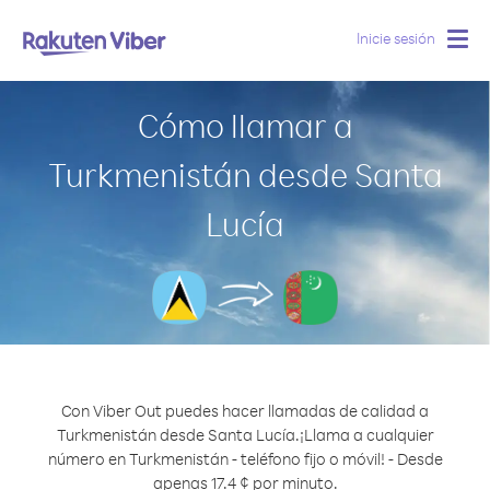
Inicie sesión
Togg
navig
Cómo llamar a
Turkmenistán desde Santa
Lucía
Con Viber Out puedes hacer llamadas de calidad a
Turkmenistán desde Santa Lucía.
¡Llama a cualquier
número en Turkmenistán - teléfono fijo o móvil! - Desde
apenas 17.4 ¢ por minuto.