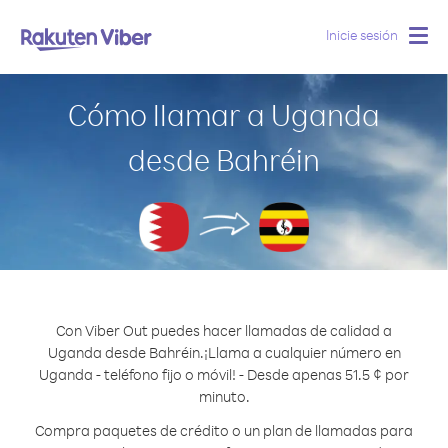
Inicie sesión
Togg
navig
Cómo llamar a Uganda
desde Bahréin
Con Viber Out puedes hacer llamadas de calidad a
Uganda desde Bahréin.
¡Llama a cualquier número en
Uganda - teléfono fijo o móvil! - Desde apenas 51.5 ¢ por
minuto.
Compra paquetes de crédito o un plan de llamadas para