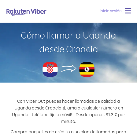
Inicie sesión
Togg
navig
Cómo llamar a Uganda
desde Croacia
Con Viber Out puedes hacer llamadas de calidad a
Uganda desde Croacia.
¡Llama a cualquier número en
Uganda - teléfono fijo o móvil! - Desde apenas 61.3 ¢ por
minuto.
Compra paquetes de crédito o un plan de llamadas para