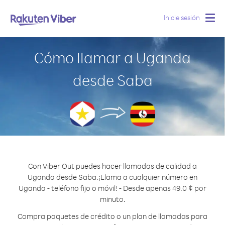
Inicie sesión
Togg
navig
Cómo llamar a Uganda
desde Saba
Con Viber Out puedes hacer llamadas de calidad a
Uganda desde Saba.
¡Llama a cualquier número en
Uganda - teléfono fijo o móvil! - Desde apenas 49.0 ¢ por
minuto.
Compra paquetes de crédito o un plan de llamadas para