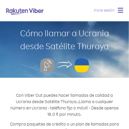
Inicie sesión
Togg
navig
Cómo llamar a Ucrania
desde Satélite Thuraya
Con Viber Out puedes hacer llamadas de calidad a
Ucrania desde Satélite Thuraya.
¡Llama a cualquier
número en Ucrania - teléfono fijo o móvil! - Desde apenas
18.0 ¢ por minuto.
Compra paquetes de crédito o un plan de llamadas para