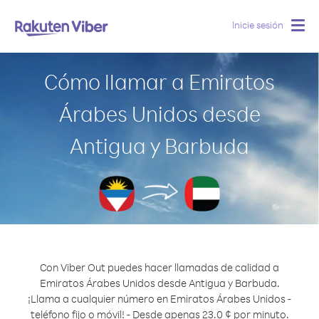
Inicie sesión
Togg
navig
Cómo llamar a Emiratos
Árabes Unidos desde
Antigua y Barbuda
Con Viber Out puedes hacer llamadas de calidad a
Emiratos Árabes Unidos desde Antigua y Barbuda.
¡Llama a cualquier número en Emiratos Árabes Unidos -
teléfono fijo o móvil! - Desde apenas 23.0 ¢ por minuto.