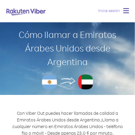
Inicie sesión
Togg
navig
Cómo llamar a Emiratos
Árabes Unidos desde
Argentina
Con Viber Out puedes hacer llamadas de calidad a
Emiratos Árabes Unidos desde Argentina.
¡Llama a
cualquier número en Emiratos Árabes Unidos - teléfono
fijo o móvil! - Desde apenas 23.0 ¢ por minuto.