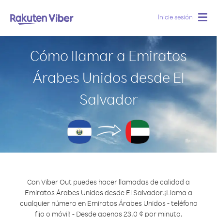
Inicie sesión
Togg
navig
Cómo llamar a Emiratos
Árabes Unidos desde El
Salvador
Con Viber Out puedes hacer llamadas de calidad a
Emiratos Árabes Unidos desde El Salvador.
¡Llama a
cualquier número en Emiratos Árabes Unidos - teléfono
fijo o móvil! - Desde apenas 23.0 ¢ por minuto.