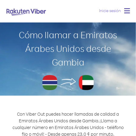
Inicie sesión
Togg
navig
Cómo llamar a Emiratos
Árabes Unidos desde
Gambia
Con Viber Out puedes hacer llamadas de calidad a
Emiratos Árabes Unidos desde Gambia.
¡Llama a
cualquier número en Emiratos Árabes Unidos - teléfono
fijo o móvil! - Desde apenas 23.0 ¢ por minuto.