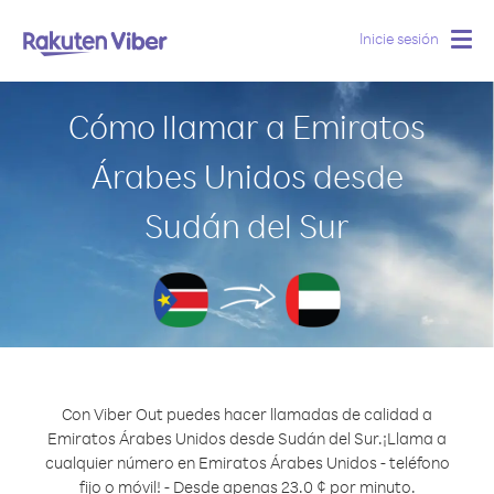
Inicie sesión
Togg
navig
Cómo llamar a Emiratos
Árabes Unidos desde
Sudán del Sur
Con Viber Out puedes hacer llamadas de calidad a
Emiratos Árabes Unidos desde Sudán del Sur.
¡Llama a
cualquier número en Emiratos Árabes Unidos - teléfono
fijo o móvil! - Desde apenas 23.0 ¢ por minuto.