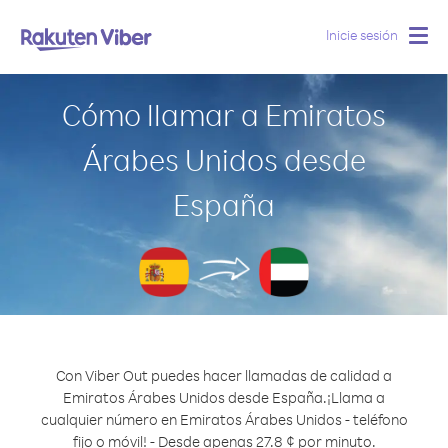
Inicie sesión
Togg
navig
Cómo llamar a Emiratos
Árabes Unidos desde
España
Con Viber Out puedes hacer llamadas de calidad a
Emiratos Árabes Unidos desde España.
¡Llama a
cualquier número en Emiratos Árabes Unidos - teléfono
fijo o móvil! - Desde apenas 27.8 ¢ por minuto.