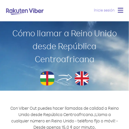
Inicie sesión
Togg
navig
Cómo llamar a Reino Unido
desde República
Centroafricana
Con Viber Out puedes hacer llamadas de calidad a Reino
Unido desde República Centroafricana.
¡Llama a
cualquier número en Reino Unido - teléfono fijo o móvil! -
Desde apenas 15.0 ¢ por minuto.