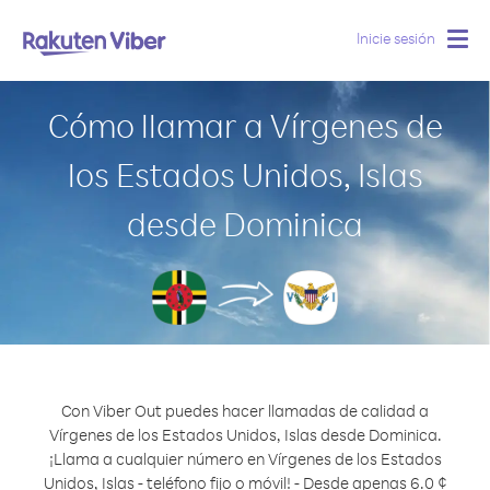
Inicie sesión
Togg
navig
Cómo llamar a Vírgenes de
los Estados Unidos, Islas
desde Dominica
Con Viber Out puedes hacer llamadas de calidad a
Vírgenes de los Estados Unidos, Islas desde Dominica.
¡Llama a cualquier número en Vírgenes de los Estados
Unidos, Islas - teléfono fijo o móvil! - Desde apenas 6.0 ¢