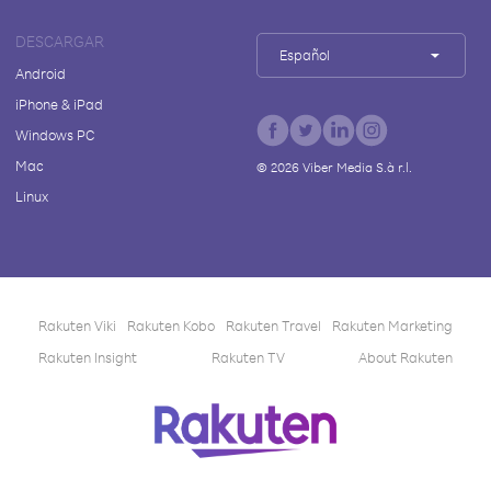
DESCARGAR
Español
Android
iPhone & iPad
Windows PC
Mac
©
2026
Viber Media S.à r.l.
Linux
Rakuten Viki
Rakuten Kobo
Rakuten Travel
Rakuten Marketing
Rakuten Insight
Rakuten TV
About Rakuten