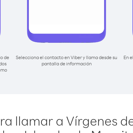
do de
Selecciona el contacto en Viber y llama desde su
En e
ados
pantalla de información
como
ra llamar a Vírgenes de