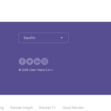
Español
©
2026
Viber Media S.à r.l.
ing
Rakuten Insight
Rakuten TV
About Rakuten