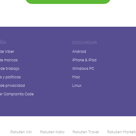
ÑÍA
DESCARGAR
de Viber
Android
de marcas
iPhone & iPad
 de trabajo
Windows PC
 y políticas
Mac
 de privacidad
Linux
r Complaints Code
Rakuten Viki
Rakuten Kobo
Rakuten Travel
Rakuten Market