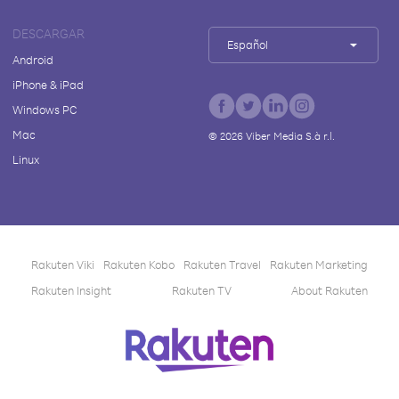
DESCARGAR
Español
Android
iPhone & iPad
Windows PC
Mac
©
2026
Viber Media S.à r.l.
Linux
Rakuten Viki
Rakuten Kobo
Rakuten Travel
Rakuten Marketing
Rakuten Insight
Rakuten TV
About Rakuten