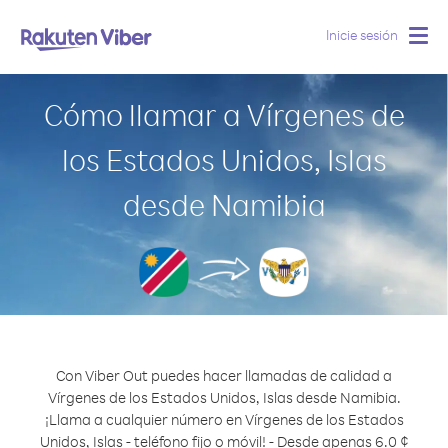
Inicie sesión
Togg
navig
Cómo llamar a Vírgenes de
los Estados Unidos, Islas
desde Namibia
Con Viber Out puedes hacer llamadas de calidad a
Vírgenes de los Estados Unidos, Islas desde Namibia.
¡Llama a cualquier número en Vírgenes de los Estados
Unidos, Islas - teléfono fijo o móvil! - Desde apenas 6.0 ¢