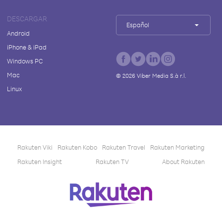
DESCARGAR
Español
Android
iPhone & iPad
Windows PC
Mac
©
2026
Viber Media S.à r.l.
Linux
Rakuten Viki
Rakuten Kobo
Rakuten Travel
Rakuten Marketing
Rakuten Insight
Rakuten TV
About Rakuten