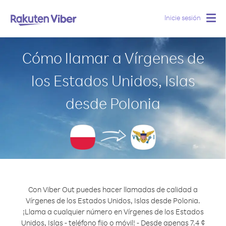
Inicie sesión
Togg
navig
Cómo llamar a Vírgenes de
los Estados Unidos, Islas
desde Polonia
Con Viber Out puedes hacer llamadas de calidad a
Vírgenes de los Estados Unidos, Islas desde Polonia.
¡Llama a cualquier número en Vírgenes de los Estados
Unidos, Islas - teléfono fijo o móvil! - Desde apenas 7.4 ¢