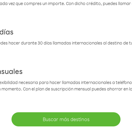
 cada vez que compres un importe. Con dicho crédito, puedes llama
días
des hacer durante 30 días llamadas internacionales al destino de tu 
nsuales
lexibilidad necesaria para hacer llamadas internacionales a teléfonos
gún momento. Con el plan de suscripción mensual puedes ahorrar en 
Buscar más destinos