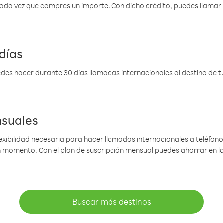
 cada vez que compres un importe. Con dicho crédito, puedes llama
días
des hacer durante 30 días llamadas internacionales al destino de tu 
nsuales
lexibilidad necesaria para hacer llamadas internacionales a teléfonos
gún momento. Con el plan de suscripción mensual puedes ahorrar en 
Buscar más destinos